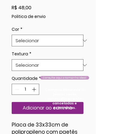
Preço
R$ 48,00
Politica de envio
Cor
*
Textura
*
Quantidade
*
Consulte aqui o tamanho ideal
Compras abaixo de 18
placas serão
automaticamente
canceladas e
Adicionar ao carrinho
estornadas.
Placa de 33x33cm de
polipropileno com paetês