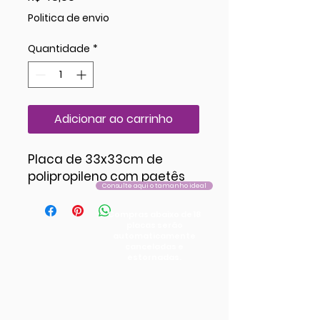
Politica de envio
Quantidade
*
Adicionar ao carrinho
Placa de 33x33cm de
polipropileno com paetês
Consulte aqui o tamanho ideal
Compras abaixo de 18
placas serão
automaticamente
canceladas e
estornadas.